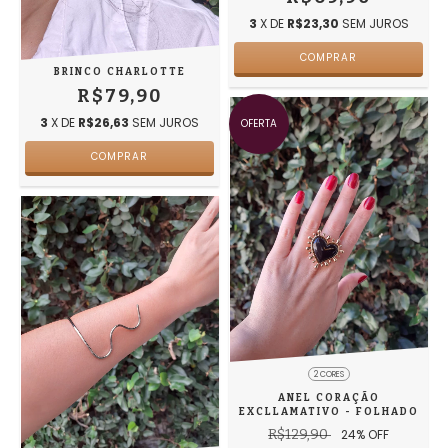
3
X DE
R$23,30
SEM JUROS
BRINCO CHARLOTTE
R$79,90
3
X DE
R$26,63
SEM JUROS
OFERTA
2 CORES
ANEL CORAÇÃO
EXCLLAMATIVO - FOLHADO
R$129,90
24
% OFF